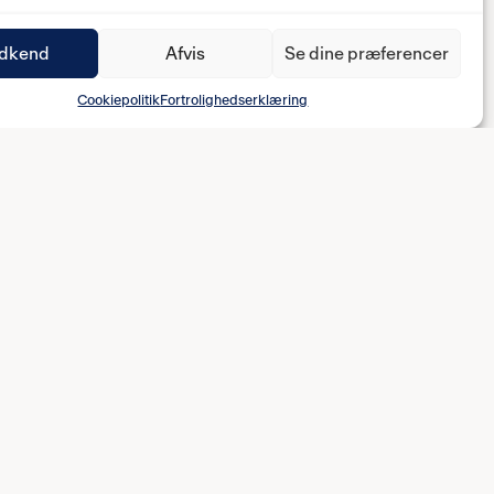
dkend
Afvis
Se dine præferencer
Cookiepolitik
Fortrolighedserklæring
BBEN