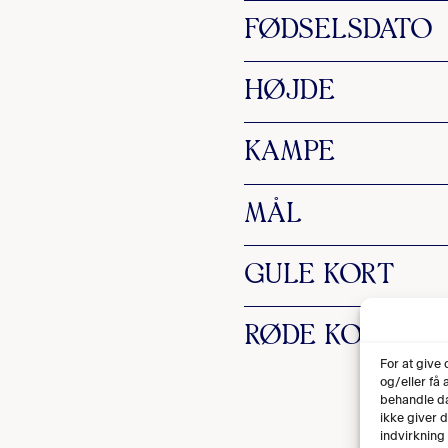
FØDSELSDATO
HØJDE
KAMPE
MÅL
GULE KORT
RØDE KORT
For at give
og/eller få
behandle da
ikke giver 
indvirkning