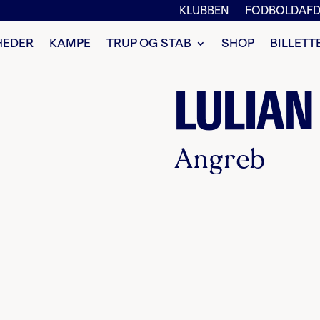
KLUBBEN
FODBOLDAFD
HEDER
KAMPE
TRUP OG STAB
SHOP
BILLETT
LULIAN
Angreb