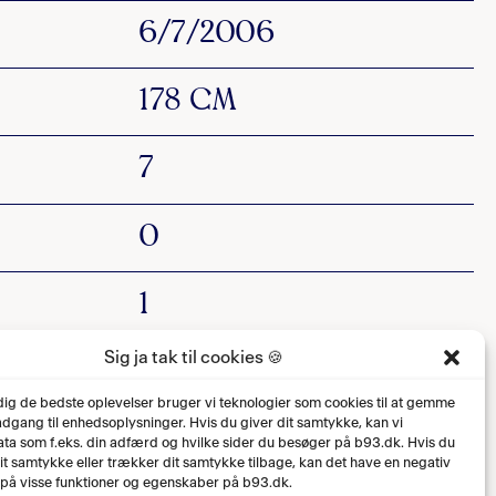
6/7/2006
178 CM
7
0
1
Sig ja tak til cookies 🍪
0
 dig de bedste oplevelser bruger vi teknologier som cookies til at gemme
 adgang til enhedsoplysninger. Hvis du giver dit samtykke, kan vi
ta som f.eks. din adfærd og hvilke sider du besøger på b93.dk. Hvis du
dit samtykke eller trækker dit samtykke tilbage, kan det have en negativ
 på visse funktioner og egenskaber på b93.dk.