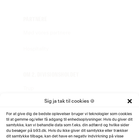
PARTNERE
Mød vores partnere
Hospitality
OM 2. DIVISIONSHOLDET
Trup
Sig ja tak til cookies 🍪
Stab
For at give dig de bedste oplevelser bruger vi teknologier som cookies
til at gemme og/eller få adgang til enhedsoplysninger. Hvis du giver dit
Jobs
samtykke, kan vi behandle data som f.eks. din adfærd og hvilke sider
du besøger på b93.dk. Hvis du ikke giver dit samtykke eller trækker
Historie
dit samtykke tilbage, kan det have en negativ indvirkning på visse