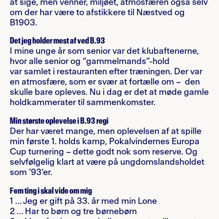
at sige, men venner, miljøet, atmosfæren også selv
om der har være to afstikkere til Næstved og
B1903.
Det jeg holder mest af ved B.93
I mine unge år som senior var det klubaftenerne,
hvor alle senior og “gammelmands”-hold
var samlet i restauranten efter træningen. Der var
en atmosfære, som er svær at fortælle om – den
skulle bare opleves. Nu i dag er det at møde gamle
holdkammerater til sammenkomster.
Min største oplevelse i B.93 regi
Der har været mange, men oplevelsen af at spille
min første 1. holds kamp, Pokalvindernes Europa
Cup turnering – dette godt nok som reserve. Og
selvfølgelig klart at være på ungdomslandsholdet
som ’93’er.
Fem ting i skal vide om mig
1 … Jeg er gift på 33. år med min Lone
2 … Har to børn og tre børnebørn