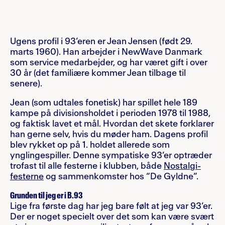
Ugens profil i 93’eren er Jean Jensen (født 29.
marts 1960). Han arbejder i NewWave Danmark
som service medarbejder, og har været gift i over
30 år (det familiære kommer Jean tilbage til
senere).
Jean (som udtales fonetisk) har spillet hele 189
kampe på divisionsholdet i perioden 1978 til 1988,
og faktisk lavet et mål. Hvordan det skete forklarer
han gerne selv, hvis du møder ham. Dagens profil
blev rykket op på 1. holdet allerede som
ynglingespiller. Denne sympatiske 93’er optræder
trofast til alle festerne i klubben, både
Nostalgi-
festerne
og sammenkomster hos “De Gyldne”.
Grunden til jeg er i B.93
Lige fra første dag har jeg bare følt at jeg var 93’er.
Der er noget specielt over det som kan være svært