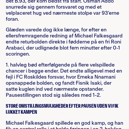
det B.93, der kom bedst fra start. Osman Addo
snurrede sig gennem forsvaret og med et
velplaceret hug ved nærmeste stolpe var 93’erne
foran.
Glæden varede dog ikke længe, for efter en
ellersfremragende redning af Michael Falkesgaard
endte returbolden direkte i fødderne på en fri Roni
Arabaci, der udlignede blot fem minutter efter 0-1
scoringen.
1. halvleg bød efterfølgende på flere velspillede
chancer i begge ender. Det endte alligevel med en
fejl i FC Roskildes forsvar, hvor Emeka Nnamani
opsnappede bolden, og fandt Fisnik Isaki, der
satte kuglen ind ved nærmeste opstander.
Pausestillingen stod sig således med 1-2.
STORE OMSTILLINGSMULIGHEDER EFTER PAUSEN UDEN VI FIK
LUKKET KAMPEN
Michael Falkesgaard spillede en god kamp, og han