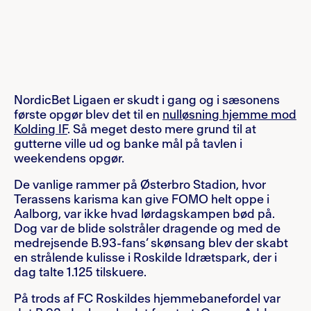
NordicBet Ligaen er skudt i gang og i sæsonens
første opgør blev det til en
nulløsning hjemme mod
Kolding IF
. Så meget desto mere grund til at
gutterne ville ud og banke mål på tavlen i
weekendens opgør.
De vanlige rammer på Østerbro Stadion, hvor
Terassens karisma kan give FOMO helt oppe i
Aalborg, var ikke hvad lørdagskampen bød på.
Dog var de blide solstråler dragende og med de
medrejsende B.93-fans’ skønsang blev der skabt
en strålende kulisse i Roskilde Idrætspark, der i
dag talte 1.125 tilskuere.
På trods af FC Roskildes hjemmebanefordel var