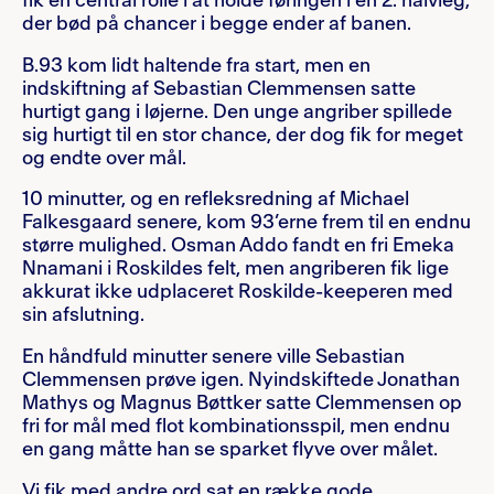
fik en central rolle i at holde føringen i en 2. halvleg,
der bød på chancer i begge ender af banen.
B.93 kom lidt haltende fra start, men en
indskiftning af Sebastian Clemmensen satte
hurtigt gang i løjerne. Den unge angriber spillede
sig hurtigt til en stor chance, der dog fik for meget
og endte over mål.
10 minutter, og en refleksredning af Michael
Falkesgaard senere, kom 93’erne frem til en endnu
større mulighed. Osman Addo fandt en fri Emeka
Nnamani i Roskildes felt, men angriberen fik lige
akkurat ikke udplaceret Roskilde-keeperen med
sin afslutning.
En håndfuld minutter senere ville Sebastian
Clemmensen prøve igen. Nyindskiftede Jonathan
Mathys og Magnus Bøttker satte Clemmensen op
fri for mål med flot kombinationsspil, men endnu
en gang måtte han se sparket flyve over målet.
Vi fik med andre ord sat en række gode