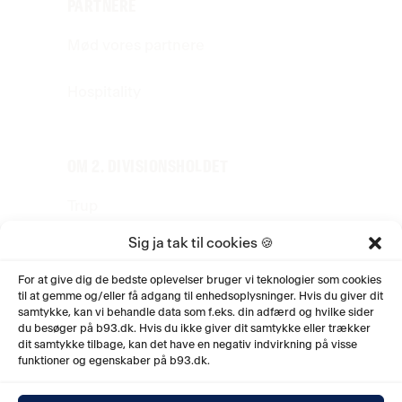
PARTNERE
Mød vores partnere
Hospitality
OM 2. DIVISIONSHOLDET
Trup
Sig ja tak til cookies 🍪
Stab
For at give dig de bedste oplevelser bruger vi teknologier som cookies
til at gemme og/eller få adgang til enhedsoplysninger. Hvis du giver dit
Jobs
samtykke, kan vi behandle data som f.eks. din adfærd og hvilke sider
du besøger på b93.dk. Hvis du ikke giver dit samtykke eller trækker
Historie
dit samtykke tilbage, kan det have en negativ indvirkning på visse
funktioner og egenskaber på b93.dk.