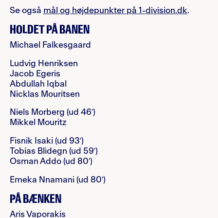
Se også
mål og højdepunkter på 1-division.dk
.
HOLDET PÅ BANEN
Michael Falkesgaard
Ludvig Henriksen
Jacob Egeris
Abdullah Iqbal
Nicklas Mouritsen
Niels Morberg (ud 46′)
Mikkel Mouritz
Fisnik Isaki (ud 93′)
Tobias Blidegn (ud 59′)
Osman Addo (ud 80′)
Emeka Nnamani (ud 80′)
PÅ BÆNKEN
Aris Vaporakis