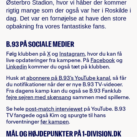
Østerbro Stadion, hvor vi håber der kommer
rigtig mange som der også var her i Roskilde i
dag. Det var en fornøjelse at have den store
opbakning fra vores fantastiske fans.
B.93 PÅ SOCIALE MEDIER
Følg klubben på
X
og
Instagram
, hvor du kan få
live opdateringer fra kampene. På
Facebook
og
Linkedin
kommer du også tæt på klubben.
Husk at
abonnere på B.93’s YouTube kanal
, så får
du notifikationer når der er nye B.93 TV-videoer.
Fra dagens kamp kan du også se B.93 Fanklub
fejre sejren med skønsang
sammen med spillerne.
Se hele
post-match interviewet
på YouTube. B.93
TV fangede også Kim og spurgte til hans
forventninger
før kampen
.
MÅL OG HØJDEPUNKTER PÅ 1-DIVISION.DK