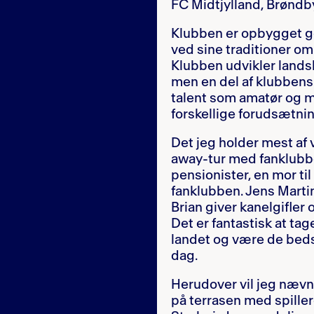
FC Midtjylland, Brøndby
Klubben er opbygget ge
ved sine traditioner om 
Klubben udvikler landsh
men en del af klubbens D
talent som amatør og m
forskellige forudsætnin
Det jeg holder mest af v
away-tur med fanklubbe
pensionister, en mor ti
fanklubben. Jens Marti
Brian giver kanelgifle
Det er fantastisk at ta
landet og være de beds
dag.
Herudover vil jeg nævne
på terrasen med spille