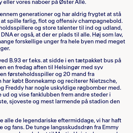
 eller vores naboer på Øster Allé.
nnem generationer og har aldrig frygtet at stå
at spille farlig, flot og offensiv champagnebold.
oldsspillere og store talenter til ind og udland,
NA er også, at der er plads til alle. Høj som lav,
ange forskellige unger fra hele byen med meget
ger.
ed B.93 er f.eks. at sidde i en tætpakket bus på
n en fredag aften til Helsingør med syv
l en førsteholdsspiller og 20 mand fra
n har købt Bonnekamp og reciterer Nietzsche,
r og Freddy har nogle uskyldige røgbomber med.
ge ud og vise fanklubben frem andre steder i
te, sjoveste og mest larmende på stadion den
 alle de legendariske eftermiddage, vi har haft
re og fans. De tunge langsskudsdrøn fra Emmy