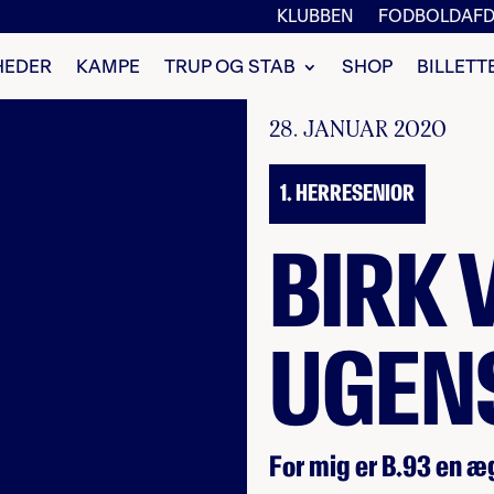
KLUBBEN
FODBOLDAFD
HEDER
KAMPE
TRUP OG STAB
SHOP
BILLETT
28. JANUAR 2020
1. HERRESENIOR
BIRK 
UGENS
For mig er B.93 en æ