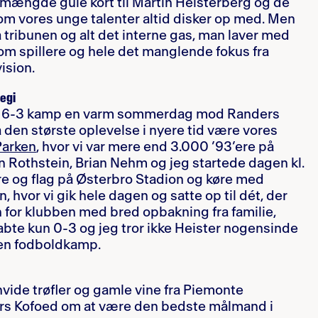
 mængde gule kort til Martin Heisterberg og de
om vores unge talenter altid disker op med. Men
ribunen og alt det interne gas, man laver med
om spillere og hele det manglende fokus fra
ision.
regi
sk 6-3 kamp en varm sommerdag mod Randers
å den største oplevelse i nyere tid være vores
Parken
, hvor vi var mere end 3.000 ’93’ere på
n Rothstein, Brian Nehm og jeg startede dagen kl.
e og flag på Østerbro Stadion og køre med
, hvor vi gik hele dagen og satte op til dét, der
en for klubben med bred opbakning fra familie,
tabte kun 0-3 og jeg tror ikke Heister nogensinde
l en fodboldkamp.
hvide trøfler og gamle vine fra Piemonte
s Kofoed om at være den bedste målmand i