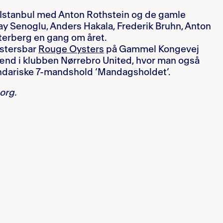
 i Istanbul med Anton Rothstein og de gamle
ay Senoglu, Anders Hakala, Frederik Bruhn, Anton
sterberg en gang om året.
 østersbar
Rouge Oysters
på Gammel Kongevej
nd i klubben Nørrebro United, hvor man også
ndariske 7-mandshold ‘Mandagsholdet’.
org.