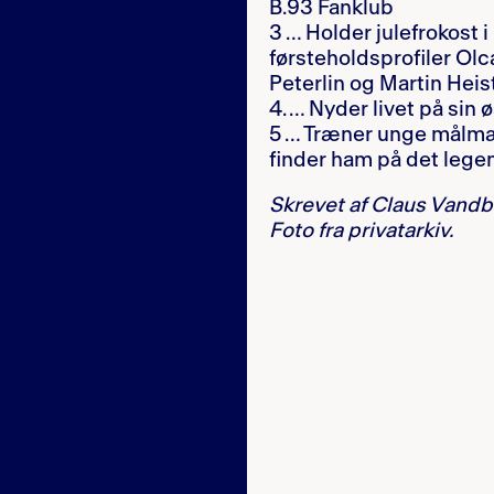
B.93 Fanklub
3 … Holder julefrokost
førsteholdsprofiler Olc
Peterlin og Martin Hei
4. … Nyder livet på sin
5 … Træner unge målmæ
finder ham på det lege
Skrevet af Claus Vandb
Foto fra privatarkiv.