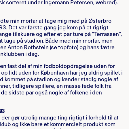
isk sorteret under Ingemann Petersen, webred).
yndte min morfar at tage mig med på Østerbro
3. Det var første gang jeg kom på et rigtigt
e tilskuere og efter et par ture på “Terrassen”,
r at tage på stadion. Både med min morfar, men
n Anton Rothstein (se topfoto) og hans fætre
anklubben i dag.
en fast del af min fodboldopdragelse uden for
op lidt uden for København har jeg aldrig spillet i
tid kommet på stadion og kender stadig nogle af
er, tidligere spillere, en masse fede folk fra
e sidste par også nogle af folkene i den
.93
der gør utrolig mange ting rigtigt i forhold til at
klub og ikke bare et kommercielt produkt som