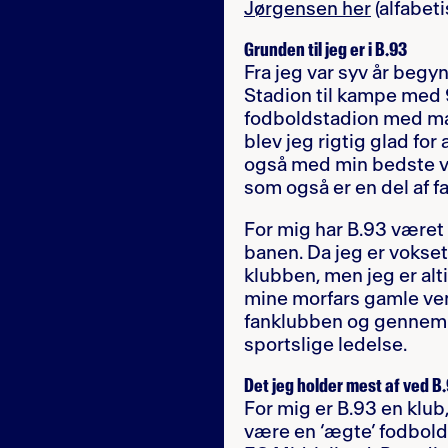
Jørgensen her
(alfabet
Grunden til jeg er i B.93
Fra jeg var syv år beg
Stadion til kampe med 9
fodboldstadion med mang
blev jeg rigtig glad fo
også med min bedste ve
som også er en del af f
For mig har B.93 været 
banen. Da jeg er vokset 
klubben, men jeg er al
mine morfars gamle venn
fanklubben og gennem d
sportslige ledelse.
Det jeg holder mest af ved B
For mig er B.93 en klub, 
være en ‘ægte’ fodbold