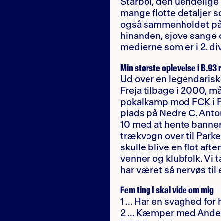
Starboi, den uendelige
mange flotte detaljer s
også sammenholdet på t
hinanden, sjove sange 
medierne som er i 2. div
Min største oplevelse i B.93 
Ud over en legendari
Freja tilbage i 2000, m
pokalkamp mod FCK i 
plads på Nedre C. Anto
10 med at hente banner
trækvogn over til Parken
skulle blive en flot aft
venner og klubfolk. Vi 
har været så nervøs ti
Fem ting I skal vide om mig
1 … Har en svaghed for 
2 … Kæmper med Ander