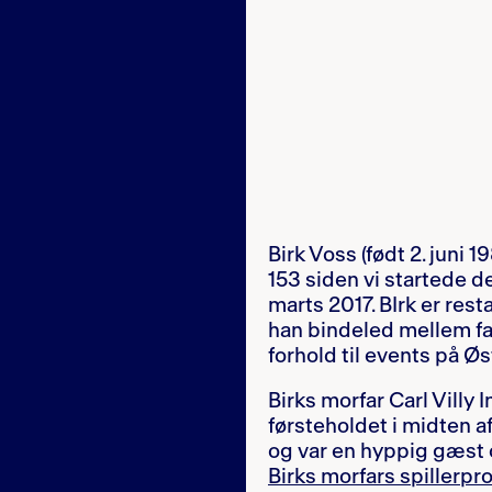
Birk Voss (født 2. juni 1
153 siden vi startede 
marts 2017. BIrk er res
han bindeled mellem fa
forhold til events på Ø
Birks morfar Carl Villy
førsteholdet i midten a
og var en hyppig gæst om
Birks morfars spillerpro