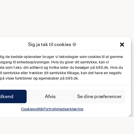
Sig ja tak til cookies 🍪
 dig de bedste oplevelser bruger vi teknologier som cookies til at gemme
 adgang til enhedsoplysninger. Hvis du giver dit samtykke, kan vi
ta som f.eks. din adfærd og hvilke sider du besøger på b93.dk. Hvis du
dit samtykke eller trækker dit samtykke tilbage, kan det have en negativ
 på visse funktioner og egenskaber på b93.dk.
dkend
Afvis
Se dine præferencer
Cookiepolitik
Fortrolighedserklæring