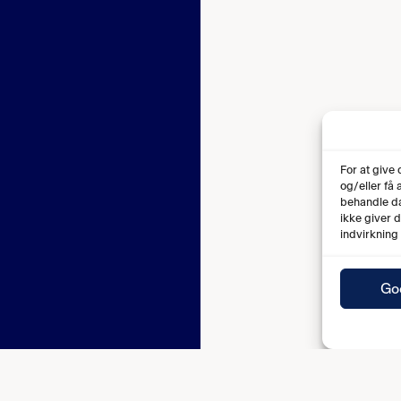
For at give
og/eller få
behandle da
ikke giver 
indvirkning
Go