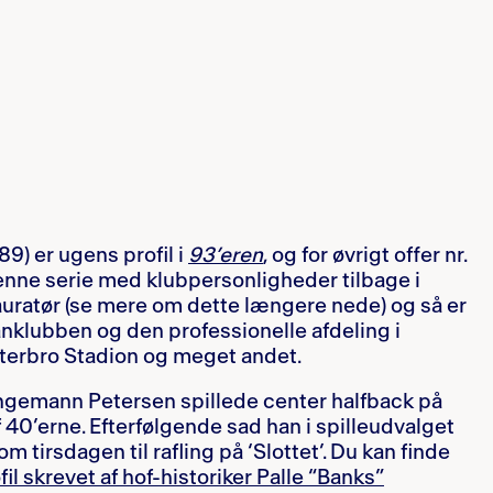
989) er ugens profil i
93’eren
, og for øvrigt offer nr.
denne serie med klubpersonligheder tilbage i
tauratør (se mere om dette længere nede) og så er
nklubben og den professionelle afdeling i
sterbro Stadion og meget andet.
 Ingemann Petersen spillede center halfback på
f 40’erne. Efterfølgende sad han i spilleudvalget
 tirsdagen til rafling på ‘Slottet’. Du kan finde
fil skrevet af hof-historiker Palle “Banks”