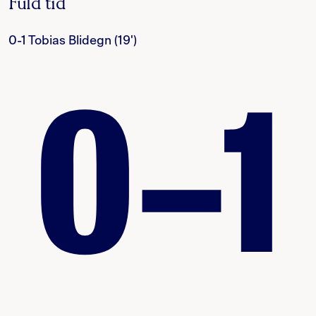
Fuld tid
0-1 Tobias Blidegn (19')
0–1