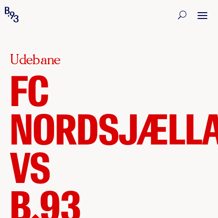
Udebane
FC
NORDSJÆLL
VS
B.93