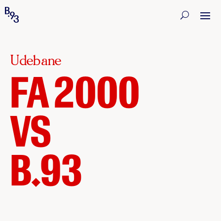
Udebane
FA 2000
VS
B.93