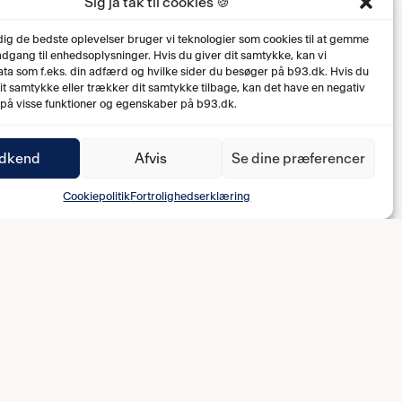
Sig ja tak til cookies 🍪
 dig de bedste oplevelser bruger vi teknologier som cookies til at gemme
 adgang til enhedsoplysninger. Hvis du giver dit samtykke, kan vi
ta som f.eks. din adfærd og hvilke sider du besøger på b93.dk. Hvis du
dit samtykke eller trækker dit samtykke tilbage, kan det have en negativ
 på visse funktioner og egenskaber på b93.dk.
dkend
Afvis
Se dine præferencer
Cookiepolitik
Fortrolighedserklæring