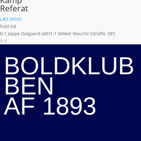
Kamp
Referat
LÆS MERE
Fuld tid
0-1 Jeppe Dalgaard (48')
1-1 Mikkel Mouritz (straffe, 58')
1–1
BOLDKLUB
BEN
AF 1893