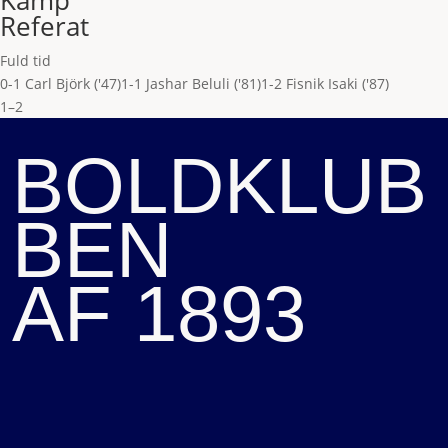
Kamp
Referat
Fuld tid
0-1 Carl Björk ('47)
1-1 Jashar Beluli ('81)
1-2 Fisnik Isaki ('87)
1–2
BOLDKLUB
BEN
AF 1893