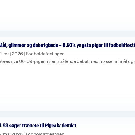
Mål, glimmer og debutglæde – B.93’s yngste piger til fodboldfest
11. maj 2026
|
Fodboldafdelingen
Vores nye U6-U9-piger fik en strålende debut med masser af mål og 
B.93 søger trænere til Pigeakademiet
5. maj 2026
|
Fodboldafdelingen