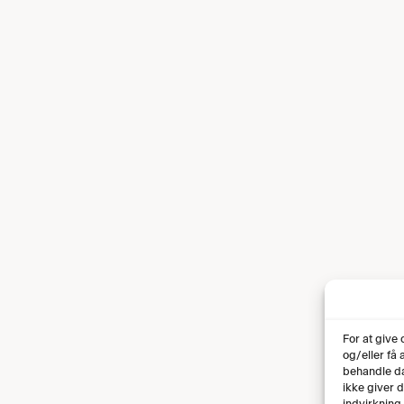
For at give
og/eller få
behandle da
ikke giver 