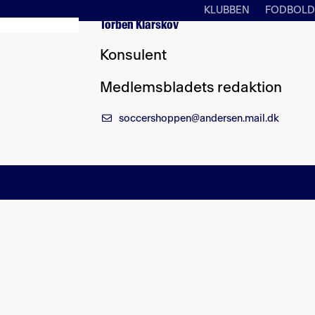
KLUBBEN
FODBOLD
Torben Klarskov
Konsulent
Medlemsbladets redaktion
soccershoppen@andersen.mail.dk