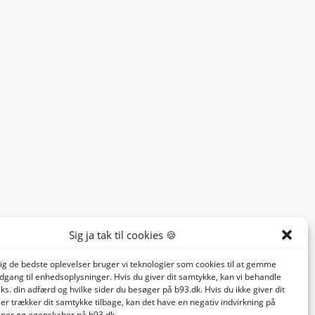
Sig ja tak til cookies 🍪
dig de bedste oplevelser bruger vi teknologier som cookies til at gemme
adgang til enhedsoplysninger. Hvis du giver dit samtykke, kan vi behandle
ks. din adfærd og hvilke sider du besøger på b93.dk. Hvis du ikke giver dit
er trækker dit samtykke tilbage, kan det have en negativ indvirkning på
ioner og egenskaber på b93.dk.