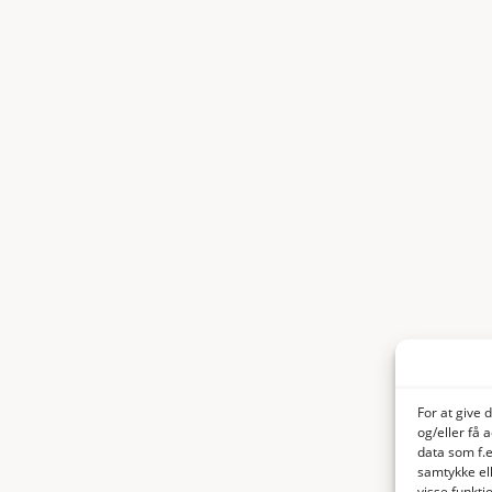
For at give 
og/eller få 
data som f.e
samtykke ell
visse funkt