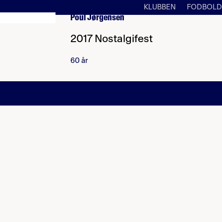
KLUBBEN
FODBOLD
Poul Jørgensen
2017 Nostalgifest
60 år