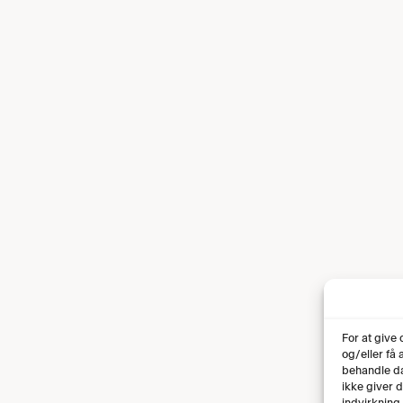
For at give
og/eller få
behandle da
ikke giver 