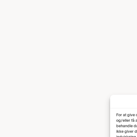
For at give
og/eller få
behandle da
ikke giver 