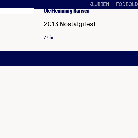
KLUBBEN
FODBOLD
Ole Flemming Hansen
2013 Nostalgifest
77 år