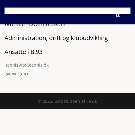
Mette Bonnesen
Administration, drift og klubudvikling
Ansatte i B.93
tennis@b93tennis.dk
25 75 18 93
© 2025. Boldklubben af 1893.