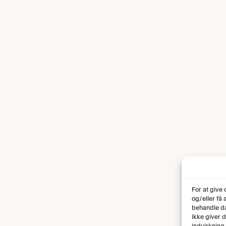
For at give
og/eller få
behandle da
ikke giver 