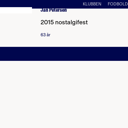
KLUBBEN
FODBOLD
Jan Petersen
2015 nostalgifest
63 år