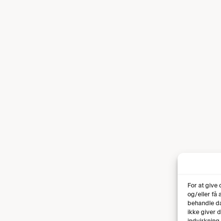
For at give
og/eller få
behandle da
ikke giver 