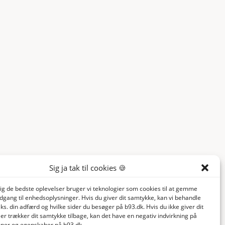
Sig ja tak til cookies 🍪
dig de bedste oplevelser bruger vi teknologier som cookies til at gemme
adgang til enhedsoplysninger. Hvis du giver dit samtykke, kan vi behandle
ks. din adfærd og hvilke sider du besøger på b93.dk. Hvis du ikke giver dit
er trækker dit samtykke tilbage, kan det have en negativ indvirkning på
ioner og egenskaber på b93.dk.