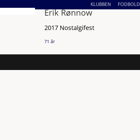
KLUBBEN
FODBOLD
Erik Rønnow
2017 Nostalgifest
71 år