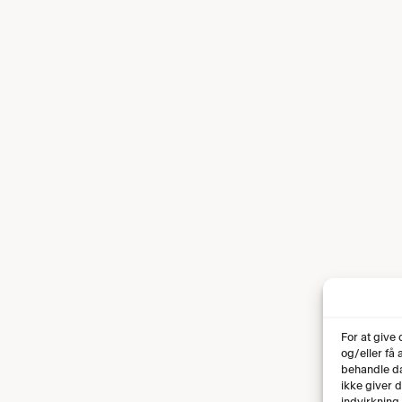
For at give
og/eller få
behandle da
ikke giver 