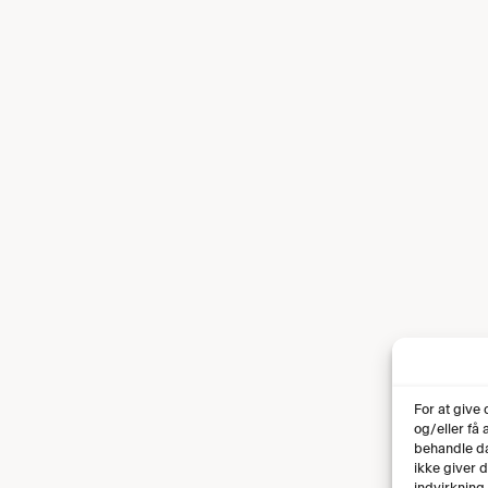
For at give
og/eller få
behandle da
ikke giver 