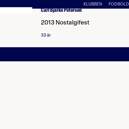
KLUBBEN
FODBOLD
Carl Bjarke Petersen
2013 Nostalgifest
33 år