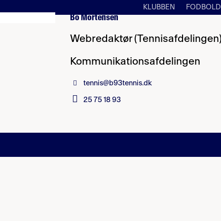
KLUBBEN
FODBOLD
Bo Mortensen
Webredaktør (Tennisafdelingen
Kommunikationsafdelingen
tennis@b93tennis.dk
25 75 18 93