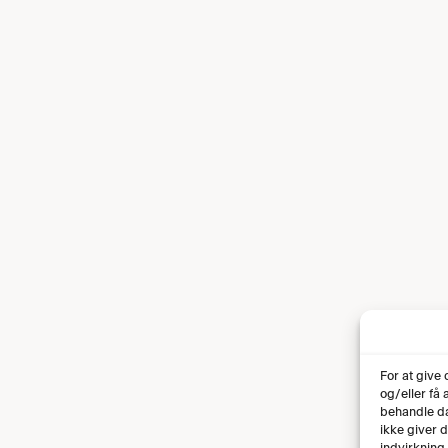
For at give
og/eller få
behandle da
ikke giver 