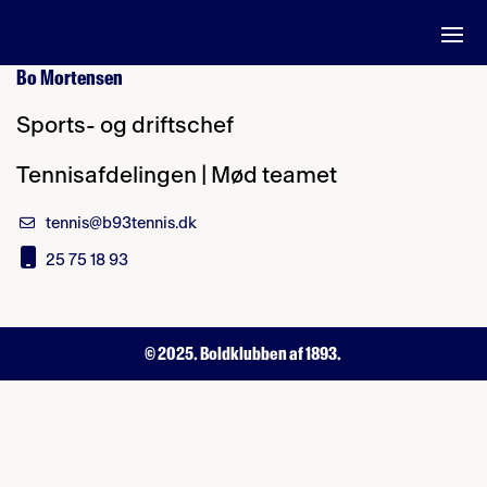
Bo Mortensen
Sports- og driftschef
Tennisafdelingen | Mød teamet
tennis@b93tennis.dk
25 75 18 93
© 2025. Boldklubben af 1893.