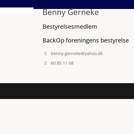
Benny Gerneke
KLUBBEN
FODBO
Bestyrelsesmedlem
BackOp foreningens bestyrelse
benny.gerneke@yahoo.dk
60 85 11 08