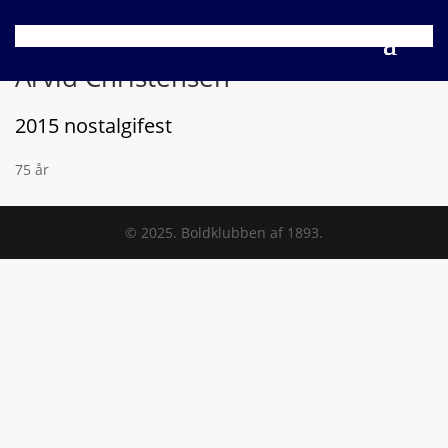
Arvid Christensen
2015 nostalgifest
75 år
© 2025. Boldklubben af 1893.