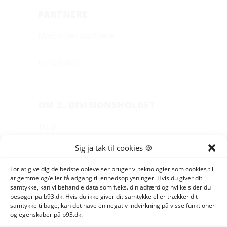
PARTNERE
Mød vores partnere
Hospitality
OM 2. DIVISIONSHOLDET
Trup
Sig ja tak til cookies 🍪
Stab
For at give dig de bedste oplevelser bruger vi teknologier som cookies til
at gemme og/eller få adgang til enhedsoplysninger. Hvis du giver dit
Jobs
samtykke, kan vi behandle data som f.eks. din adfærd og hvilke sider du
besøger på b93.dk. Hvis du ikke giver dit samtykke eller trækker dit
Historie
samtykke tilbage, kan det have en negativ indvirkning på visse funktioner
og egenskaber på b93.dk.