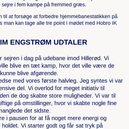
re sejre i fem kampe på fremmed græs.
 til at forsøge at forbedre hjemmebanestatikken på
s man kan tage alle tre point i mødet med Hobro IK
IM ENGSTRØM UDTALER
for sejren i dag på udebane imod Hillerød. Vi
ille blive en tæt kamp, hvor det ville være de
 kunne blive afgørende.
lfredse med vores første halvleg. Jeg syntes vi var
nsive del. Vi overlod for meget initiativ til
den de dog skabte store muligheder. Vi var til
ftige på omstillinger, hvor vi skabte nogle fine
manglede det sidste.
lere i pausen for at få noget mere energi og
 holdet. Vi starter godt og får sat tryk på