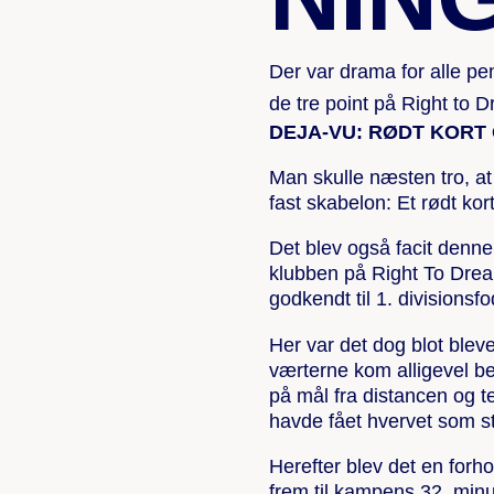
Der var drama for alle pe
de tre point på Right to 
DEJA-VU: RØDT KORT
Man skulle næsten tro, at
fast skabelon: Et rødt ko
Det blev også facit denne
klubben på Right To Drea
godkendt til 1. divisions
Her var det dog blot bleve
værterne kom alligevel b
på mål fra distancen og t
havde fået hvervet som s
Herefter blev det en forh
frem til kampens 32. minu