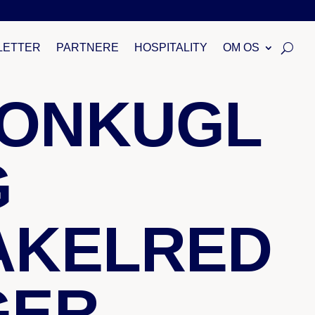
3
DELINGEN
TENNISAFDELINGEN
DIVISIONSFODBOLD
LETTER
PARTNERE
HOSPITALITY
OM OS
ONKUGL
G
AKELRED
GER