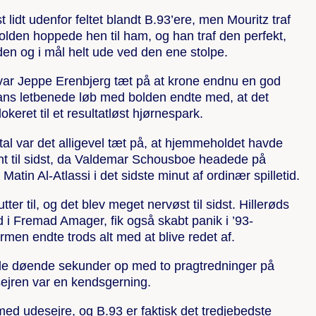
lidt udenfor feltet blandt B.93’ere, men Mouritz traf
bolden hoppede hen til ham, og han traf den perfekt,
den og i mål helt ude ved den ene stolpe.
var Jeppe Erenbjerg tæt på at krone endnu en god
ns letbenede løb med bolden endte med, at det
okeret til et resultatløst hjørnespark.
al var det alligevel tæt på, at hjemmeholdet havde
int til sidst, da Valdemar Schousboe headede på
 Matin Al-Atlassi i det sidste minut af ordinær spilletid.
ter til, og det blev meget nervøst til sidst. Hillerøds
 i Fremad Amager, fik også skabt panik i ’93-
tormen endte trods alt med at blive redet af.
 de døende sekunder op med to pragtredninger på
sejren var en kendsgerning.
ed udesejre, og B.93 er faktisk det tredjebedste