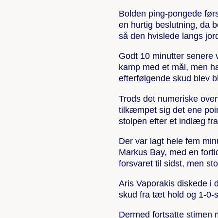
Bolden ping-pongede først 
en hurtig beslutning, da 
så den hvislede langs jor
Godt 10 minutter senere 
kamp med et mål, men ha
efterfølgende skud
blev bl
Trods det numeriske overt
tilkæmpet sig det ene po
stolpen efter et indlæg fra
Der var lagt hele fem minut
Markus Bay, med en fortid
forsvaret til sidst, men s
Aris Vaporakis diskede i
skud fra tæt hold og 1-0-
Dermed fortsatte stimen m