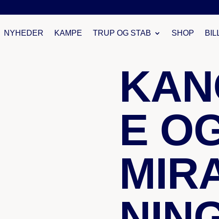
16. SEPTEMBER 202
KLUBBEN
FODBOLDAF
NYHEDER
KAMPE
TRUP OG STAB
SHOP
BIL
KAN
E O
MIR
NIN