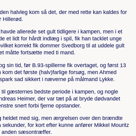
den halvleg kom så det, der med rette kan kaldes for
 Hillerød.
havde allerede set gult tidligere i kampen, men i et
 et lidt for hårdt indlæg i spil, fik han tacklet unge
 hvilket korrekt fik dommer Svedborg til at uddele gult
et måtte fortsætte med ti mand.
 sin tid, før B.93-spillerne fik overtaget, og først 13
n kom det første (halv)farlige forsøg, men Ahmed
spark sad sikkert i næverne på målmand Lykke.
 til gæsternes bedste periode i kampen, og nogle
Andreas Heimer, der var tæt på at bryde dødvandet
stre snert forbi fjerne opstander.
g heldet med sig, men ærgrelsen over den brændte
sekunder, for kort efter kunne anfører Mikkel Mouritz
in anden sæsontræffer.