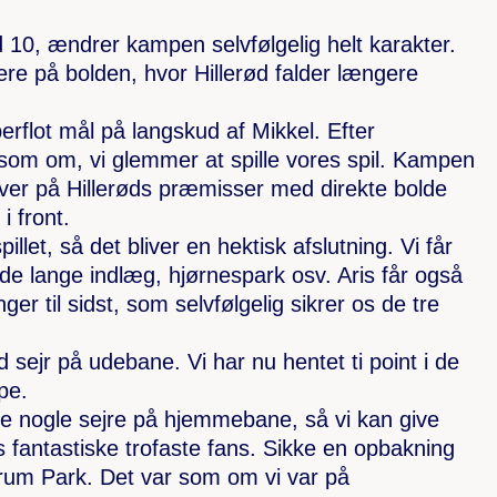
d 10, ændrer kampen selvfølgelig helt karakter.
e på bolden, hvor Hillerød falder længere
perflot mål på langskud af Mikkel. Efter
 som om, vi glemmer at spille vores spil. Kampen
er på Hillerøds præmisser med direkte bolde
i front.
pillet, så det bliver en hektisk afslutning. Vi får
de lange indlæg, hjørnespark osv. Aris får også
ger til sidst, som selvfølgelig sikrer os de tre
god sejr på udebane. Vi har nu hentet ti point i de
pe.
have nogle sejre på hjemmebane, så vi kan give
es fantastiske trofaste fans. Sikke en opbakning
arum Park. Det var som om vi var på