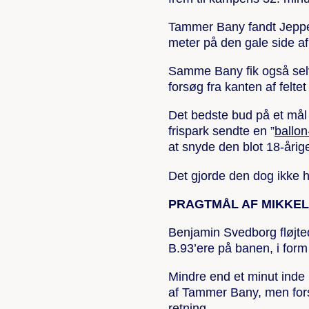
Tammer Bany fandt Jeppe
meter på den gale side af
Samme Bany fik også sel
forsøg fra kanten af feltet
Det bedste bud på et mål i
frispark sendte en ”
ballon
at snyde den blot 18-årige
Det gjorde den dog ikke h
PRAGTMÅL AF MIKKEL
Benjamin Svedborg fløjte
B.93’ere på banen, i fo
Mindre end et minut inde 
af Tammer Bany, men forsø
retning.