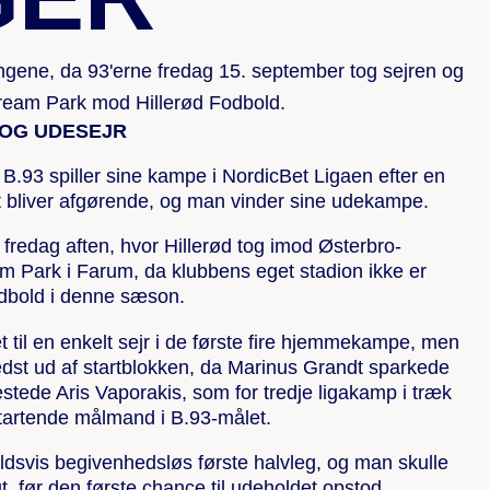
ngene, da 93'erne fredag 15. september tog sejren og
Dream Park mod Hillerød Fodbold.
 OG UDESEJR
 B.93 spiller sine kampe i NordicBet Ligaen efter en
rt bliver afgørende, og man vinder sine udekampe.
 fredag aften, hvor Hillerød tog imod Østerbro-
m Park i Farum, da klubbens eget stadion ikke er
fodbold i denne sæson.
t til en enkelt sejr i de første fire hjemmekampe, men
edst ud af startblokken, da Marinus Grandt sparkede
estede Aris Vaporakis, som for tredje ligakamp i træk
tartende målmand i B.93-målet.
oldsvis begivenhedsløs første halvleg, og man skulle
t, før den første chance til udeholdet opstod.