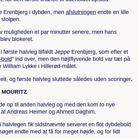
 Erenbjerg i dybden, men
afslutningen
endte en lille
 stolpen.
v muligheden et par minutter senere, men hans
 blev blokeret.
 første halvleg tilfaldt Jeppe Erenbjerg, som efter et
-bold
” ind over, men den højtflyvende bold var tæt på
 William Lykke i Hillerød-målet.
elt, og første halvleg sluttede således uden scoringer
.
 MOURITZ
de op til anden halvleg og med den kom to nye
rm af Andreas Heimer og Ahmed Daghim.
i halvlegen fik sidstnævnte serveret en flot dybdebold
get endte med at få for meget højde, og for lidt