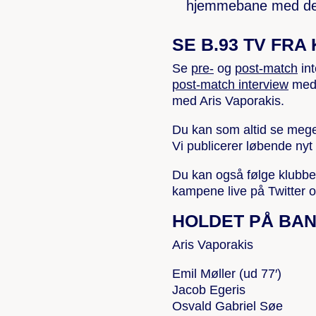
hjemmebane med den 
SE B.93 TV FRA
Se
pre-
og
post-match
in
post-match interview
med 
med Aris Vaporakis.
Du kan som altid se mege
Vi publicerer løbende nyt
Du kan også følge klubb
kampene live på Twitter 
HOLDET PÅ BA
Aris Vaporakis
Emil Møller (ud 77′)
Jacob Egeris
Osvald Gabriel Søe