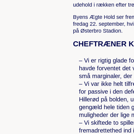
udehold i rækken efter t
Byens Ægte Hold ser frem
fredag 22. september, hvi
på Østerbro Stadion.
CHEFTRÆNER K
– Vi er rigtig glade 
havde forventet det v
små marginaler, der
– Vi var ikke helt ti
for passive i den defe
Hillerød på bolden, u
gengæld hele tiden gi
muligheder der lige 
– Vi skiftede to spil
fremadrettethed ind i