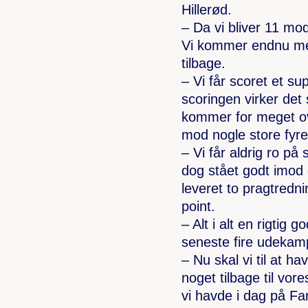
Hillerød.
– Da vi bliver 11 mo
Vi kommer endnu mer
tilbage.
– Vi får scoret et su
scoringen virker det
kommer for meget ov
mod nogle store fyre 
– Vi får aldrig ro på s
dog stået godt imod 
leveret to pragtrednin
point.
– Alt i alt en rigtig 
seneste fire udekam
– Nu skal vi til at 
noget tilbage til vor
vi havde i dag på F