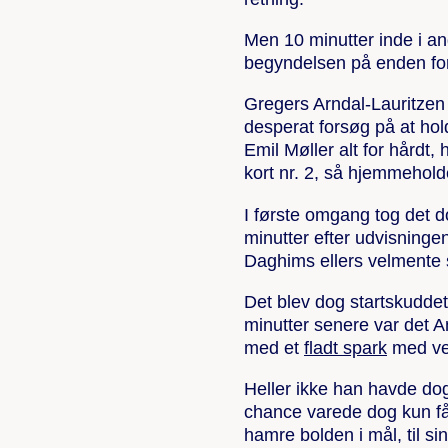
Men 10 minutter inde i an
begyndelsen på enden for
Gregers Arndal-Lauritzen 
desperat forsøg på at holde
Emil Møller alt for hårdt,
kort nr. 2, så hjemmehold
I første omgang tog det dog
minutter efter udvisninge
Daghims ellers velmente 
Det blev dog startskuddet
minutter senere var det 
med et
fladt spark
med ven
Heller ikke han havde do
chance varede dog kun få 
hamre bolden i mål, til s