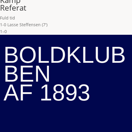
Kamp
Referat
Fuld tid
1-0 Lasse Steffensen (7')
1–0
BOLDKLUB
BEN
AF 1893