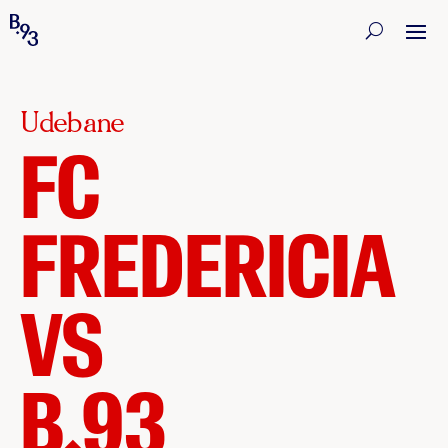
Udebane
FC
FREDERICIA
VS
B.93