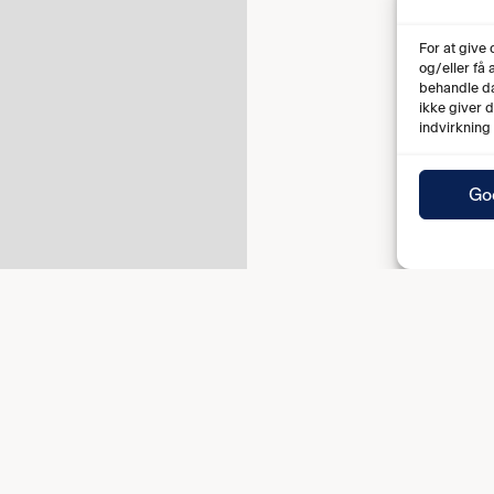
For at give
og/eller få
behandle da
ikke giver 
indvirkning
Go
Fuld tid