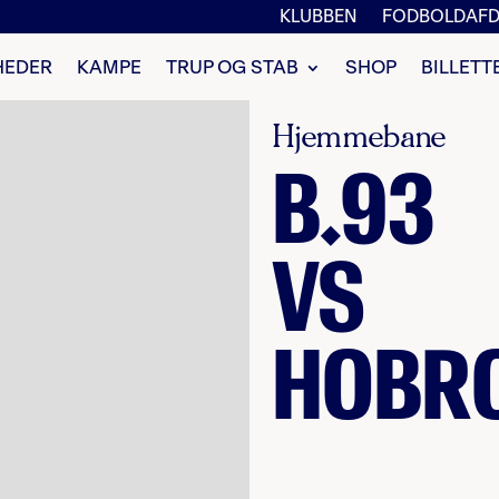
KLUBBEN
FODBOLDAFD
HEDER
KAMPE
TRUP OG STAB
SHOP
BILLETT
Hjemmebane
B.93
VS
HOBRO