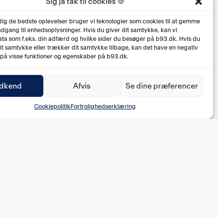
Sig ja tak til cookies 🍪
 dig de bedste oplevelser bruger vi teknologier som cookies til at gemme
 adgang til enhedsoplysninger. Hvis du giver dit samtykke, kan vi
ta som f.eks. din adfærd og hvilke sider du besøger på b93.dk. Hvis du
dit samtykke eller trækker dit samtykke tilbage, kan det have en negativ
 på visse funktioner og egenskaber på b93.dk.
dkend
Afvis
Se dine præferencer
Cookiepolitik
Fortrolighedserklæring
0-1 Søren Andreasen (59')
0-2 Søren Andreasen (63')
1-2 Osman Addo (69')