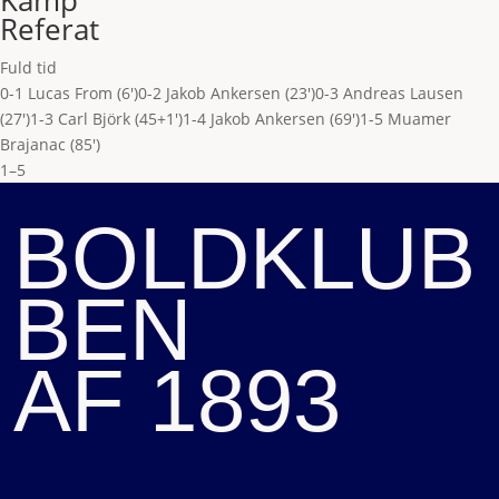
Kamp
Referat
Fuld tid
0-1 Lucas From (6')
0-2 Jakob Ankersen (23')
0-3 Andreas Lausen
(27')
1-3 Carl Björk (45+1')
1-4 Jakob Ankersen (69')
1-5 Muamer
Brajanac (85')
1–5
BOLDKLUB
BEN
AF 1893