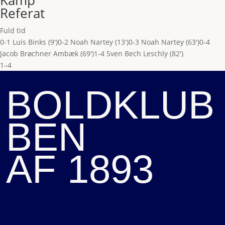
Kamp
Referat
Fuld tid
0-1 Luis Binks (9')
0-2 Noah Nartey (13')
0-3 Noah Nartey (63')
0-4
Jacob Brøchner Ambæk (69')
1-4 Sven Bech Leschly (82')
1–4
BOLDKLUB
BEN
AF 1893