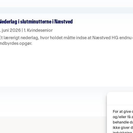
Nederlag i slutminutterne i Næstved
1. juni 2026
|
1. Kvindesenior
Et lærerigt nederlag, hvor holdet måtte indse at Næstved HG endnu e
indbyrdes opgør.
For at give
og/eller få
behandle da
ikke giver 