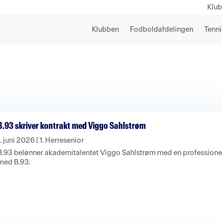
Klu
Klubben
Fodboldafdelingen
Tenni
B.93 skriver kontrakt med Viggo Sahlstrøm
1. juni 2026
|
1. Herresenior
B.93 belønner akademitalentet Viggo Sahlstrøm med en professionel 
med B.93.