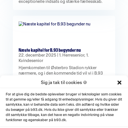
exceptionelle indsats og stærke fællesskab.
Næste kapitel for B.93 begynder nu
22. december 2025
|
1. Herresenior
,
1.
Kvindesenior
Hjemkomsten til Østerbro Stadion rykker
nærmere, og i den kommende tid vil vi i B.93
præsentere en række nye tiltag.
Sig ja tak til cookies 🍪
For at give dig de bedste oplevelser bruger vi teknologier som cookies
til at gemme og/eller få adgang til enhedsoplysninger. Hvis du giver dit
samtykke, kan vi behandle data som f.eks. din adfærd og hvilke sider
du besøger på b93.dk. Hvis du ikke giver dit samtykke eller trækker
dit samtykke tilbage, kan det have en negativ indvirkning på visse
funktioner og egenskaber på b93.dk.
Gør en forskel for unge i et udviklende fodboldmiljø