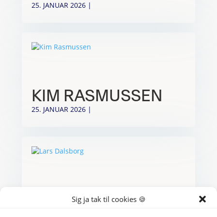
25. JANUAR 2026
|
KIM RASMUSSEN
25. JANUAR 2026
|
LARS DALSBORG
Sig ja tak til cookies 🍪
25. JANUAR 2026
|