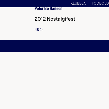
KLUBBEN
FODBOLD
Peter Bo Hansen
2012 Nostalgifest
48 år