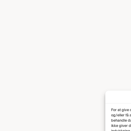
For at give
og/eller få
behandle da
ikke giver 