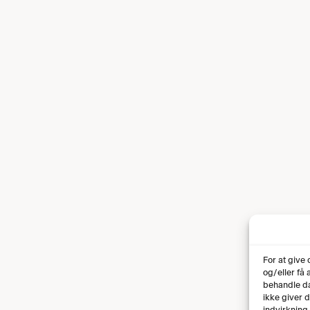
For at give
og/eller få
behandle da
ikke giver 