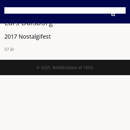
Lars Dalsborg
2017 Nostalgifest
57 år
© 2025. Boldklubben af 1893.