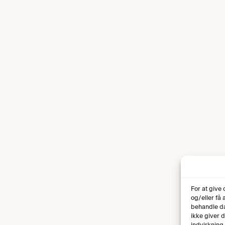
For at give
og/eller få
behandle da
ikke giver 