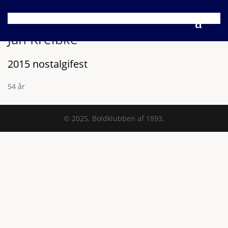
Jan Kreibke
2015 nostalgifest
54 år
© 2025. Boldklubben af 1893.