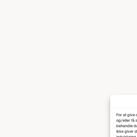
For at give
og/eller få
behandle da
ikke giver 