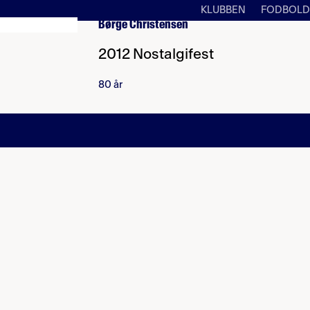
KLUBBEN
FODBOLD
Børge Christensen
2012 Nostalgifest
80 år