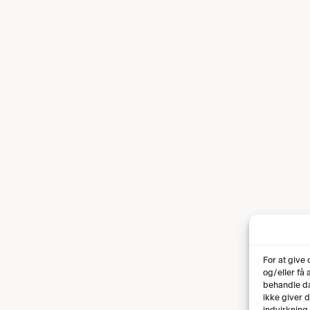
For at give
og/eller få
behandle da
ikke giver 