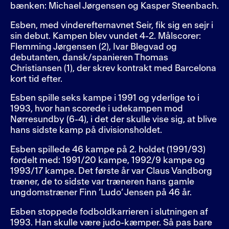
bænken: Michael Jørgensen og Kasper Steenbach.
Esben, med vinderefternavnet Seir, fik sig en sejr i
sin debut. Kampen blev vundet 4-2. Målscorer:
Flemming Jørgensen (2), Ivar Blegvad og
debutanten, dansk/spanieren Thomas
Christiansen (1), der skrev kontrakt med Barcelona
kort tid efter.
Esben spille seks kampe i 1991 og yderlige to i
1993, hvor han scorede i udekampen mod
Nørresundby (6-4), i det der skulle vise sig, at blive
hans sidste kamp på divisionsholdet.
Esben spillede 46 kampe på 2. holdet (1991/93)
fordelt med: 1991/20 kampe, 1992/9 kampe og
1993/17 kampe. Det første år var Claus Vandborg
træner, de to sidste var træneren hans gamle
ungdomstræner Finn ’Ludo’ Jensen på 46 år.
Esben stoppede fodboldkarrieren i slutningen af
1993. Han skulle være judo-kæmper. Så pas bare