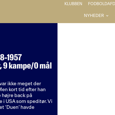
KLUBBEN
FODBOLDAFD
NYHEDER
08-1957
er, 9 kampe/0 mål
r var ikke meget der
Men kort tid efter han
e højre back på
 i USA som speditør. Vi
get ’Duen’ havde