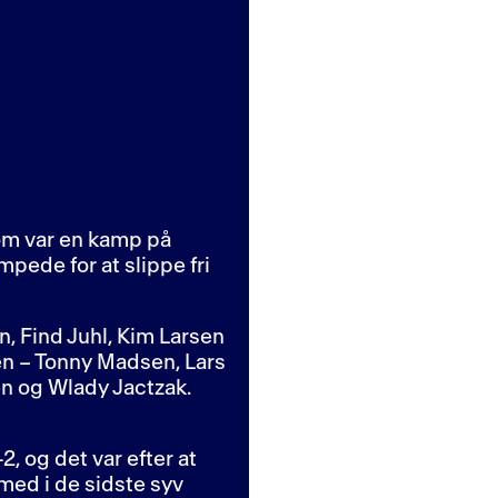
som var en kamp på
ede for at slippe fri
n, Find Juhl, Kim Larsen
en – Tonny Madsen, Lars
n og Wlady Jactzak.
, og det var efter at
med i de sidste syv