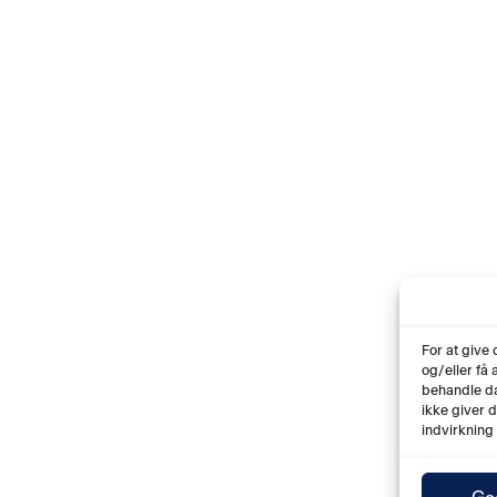
For at give
og/eller få
behandle da
ikke giver 
indvirkning