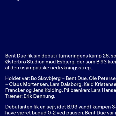
Bent Due fik sin debut i turneringens kamp 26, 
Østerbro Stadion mod Esbjerg, der som B.93 kæmp
af den usympatiske nedrykningsstreg.
Holdet var: Bo Skovbjerg – Bent Due, Ole Peterse
– Claus Mortensen, Lars Dalsborg, Keld Kristens
Francker og Jens Kolding. På bænken: Lars Hanse
Træner: Erik Dennung.
Debutanten fik en sejr, idet B.93 vandt kampen 3-2
have været bagud 0-2 ved pausen. Bent Due var 