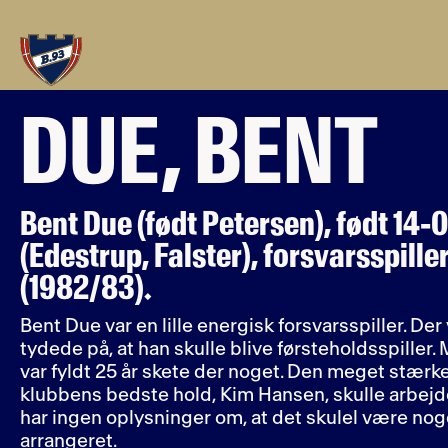
DUE, BENT
Bent Due (født Petersen), født 14-
(Edestrup, Falster), forsvarsspill
(1982/83).
Bent Due var en lille energisk forsvarsspiller. De
tydede på, at han skulle blive førsteholdsspiller. 
var fyldt 25 år skete der noget. Den meget stærk
klubbens bedste hold, Kim Hansen, skulle arbejde
har ingen oplysninger om, at det skulel være no
arrangeret.