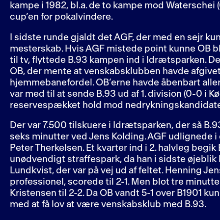
kampe i 1982, bl.a. de to kampe mod Waterschei (0
cup’en for pokalvindere.
I sidste runde gjaldt det AGF, der med en sejr ku
mesterskab. Hvis AGF mistede point kunne OB bl
til tv, flyttede B.93 kampen ind i Idrætsparken. De
OB, der mente at venskabsklubben havde afgivet
hjemmebanefordel. OB’erne havde åbenbart allere
var med til at sende B.93 ud af 1. division (0-0 i K
reservespækket hold mod nedrykningskandidat
Der var 7.500 tilskuere i Idrætsparken, der så B.
seks minutter ved Jens Kolding. AGF udlignede i 
Peter Therkelsen. Et kvarter ind i 2. halvleg begik
unødvendigt straffespark, da han i sidste øjeblik
Lundkvist, der var på vej ud af feltet. Henning J
professionel, scorede til 2-1. Men blot tre minutt
Kristensen til 2-2. Da OB vandt 5-1 over B1901 k
med at få lov at være venskabsklub med B.93.