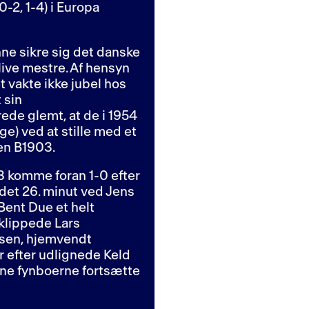
-2, 1-4) i Europa
nne sikre sig det danske
ive mestre. Af hensyn
t vakte ikke jubel hos
 sin
de glemt, at de i 1954
øge) ved at stille med et
en B1903.
93 komme foran 1-0 efter
det 26. minut ved Jens
 Bent Due et helt
 klippede Lars
ensen, hjemvendt
er efter udlignede Keld
unne fynboerne fortsætte