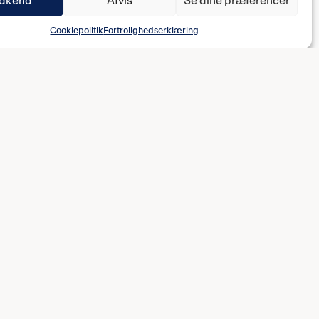
dkend
Afvis
Se dine præferencer
Cookiepolitik
Fortrolighedserklæring
DIVISIONSFODBOLD
Herrer
Kvinder
B.93 Copenhagen ApS
Østerbro Stadion
ie
Billetter
ie
B.93 Shoppen
Instagram (herrer)
Instagram (kvinder)
LinkedIn