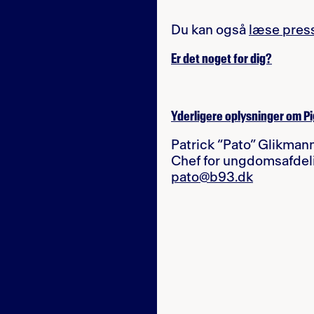
Du kan også
læse pres
Er det noget for dig?
Yderligere oplysninger om Pi
Patrick “Pato” Glikman
Chef for ungdomsafdel
pato@b93.dk