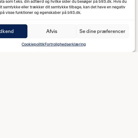
ta som f.eks. din adfærd og hvilke sider du besøger på b93.dk. Hvis du
dit samtykke eller trækker dit samtykke tilbage, kan det have en negativ
 på visse funktioner og egenskaber på b93.dk.
dkend
Afvis
Se dine præferencer
Cookiepolitik
Fortrolighedserklæring
FODBOLDAFDELINGEN
mpe
Kærlighedsfortælling
ents
Vision og mission
Medarbejdere
Fodboldbestyrelsen
Jobs
FAQ