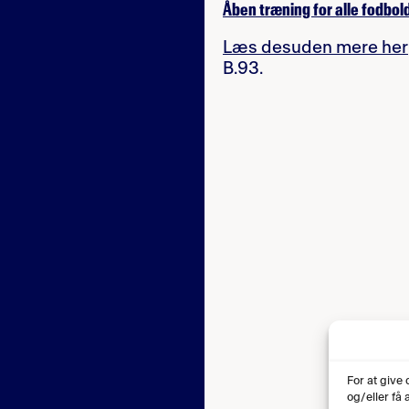
Åben træning for alle fodbol
Læs desuden mere her
B.93.
For at give
og/eller få