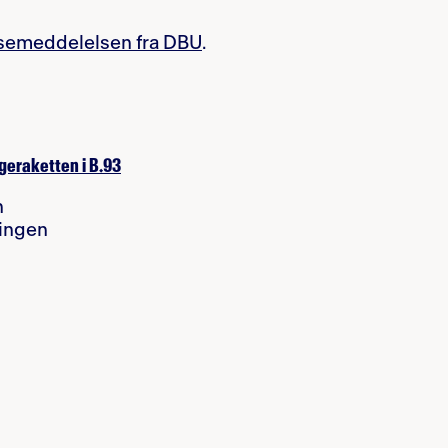
semeddelelsen fra DBU
.
geraketten i B.93
n
ingen