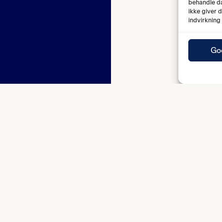
behandle da
ikke giver 
indvirkning
Go
D
HOLD
AKTIVITETER
Drenge og herrer
Kommende ka
uct
Piger og kvinder
Stævner og ev
Ekstra træning