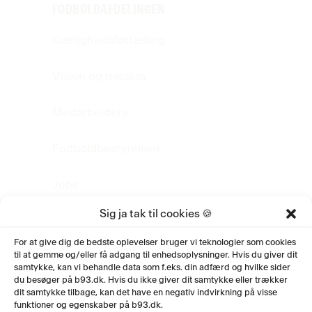
FODBOLDAFDELINGEN
Kærlighedsfortælling
Vision og mission
Medarbejdere
Fodboldbestyrelsen
Jobs
Sig ja tak til cookies 🍪
FAQ
For at give dig de bedste oplevelser bruger vi teknologier som cookies
til at gemme og/eller få adgang til enhedsoplysninger. Hvis du giver dit
Fodboldhistorie
samtykke, kan vi behandle data som f.eks. din adfærd og hvilke sider
du besøger på b93.dk. Hvis du ikke giver dit samtykke eller trækker
Privatlivspolitik
dit samtykke tilbage, kan det have en negativ indvirkning på visse
funktioner og egenskaber på b93.dk.