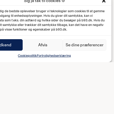
Sig ja tak til cookies 🍪
 dig de bedste oplevelser bruger vi teknologier som cookies til at gemme
 adgang til enhedsoplysninger. Hvis du giver dit samtykke, kan vi
ta som f.eks. din adfærd og hvilke sider du besøger på b93.dk. Hvis du
dit samtykke eller trækker dit samtykke tilbage, kan det have en negativ
 på visse funktioner og egenskaber på b93.dk.
dkend
Afvis
Se dine præferencer
Cookiepolitik
Fortrolighedserklæring
0-1 Jazmin Issa (82')
0-2 Rebeka Winther (83')