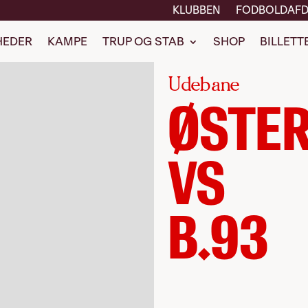
KLUBBEN
FODBOLDAFD
HEDER
KAMPE
TRUP OG STAB
SHOP
BILLETT
Udebane
ØSTER
VS
B.93