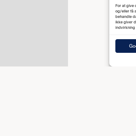
For at give
og/eller få
behandle da
ikke giver 
indvirkning
Go
Tenfjord (25')
2-2 Mille Bech (59')