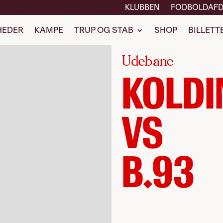
KLUBBEN
FODBOLDAFD
HEDER
KAMPE
TRUP OG STAB
SHOP
BILLETT
Udebane
KOLDI
VS
B.93