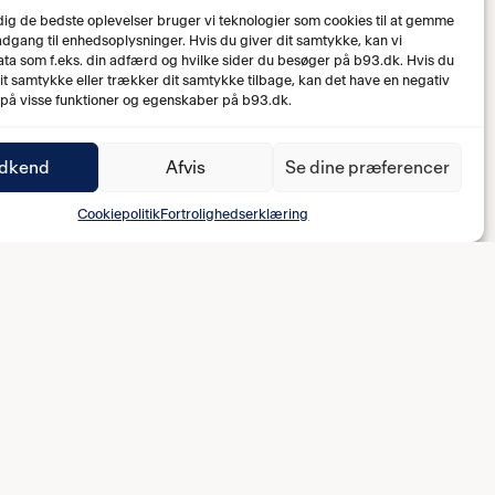
 dig de bedste oplevelser bruger vi teknologier som cookies til at gemme
 adgang til enhedsoplysninger. Hvis du giver dit samtykke, kan vi
ta som f.eks. din adfærd og hvilke sider du besøger på b93.dk. Hvis du
dit samtykke eller trækker dit samtykke tilbage, kan det have en negativ
 på visse funktioner og egenskaber på b93.dk.
dkend
Afvis
Se dine præferencer
Cookiepolitik
Fortrolighedserklæring