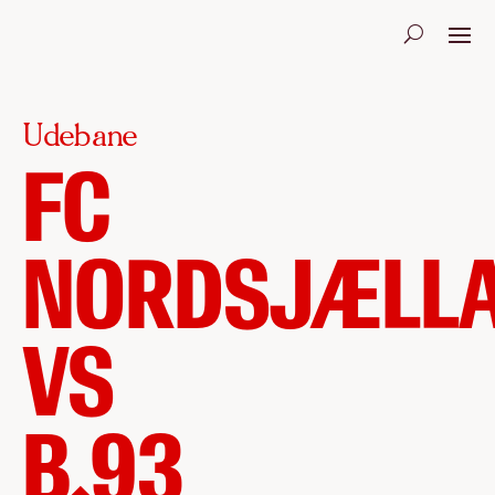
Udebane
FC
NORDSJÆLL
VS
B.93