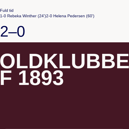
Fuld tid
1-0 Rebeka Winther (24')
2-0 Helena Pedersen (60')
2–0
OLDKLUBB
F 1893